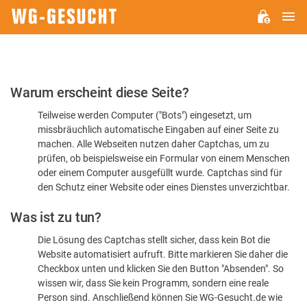
H
WG-
GESUCHT.DE
Bitte
Warum erscheint diese Seite?
bestätigen
Teilweise werden Computer ("Bots") eingesetzt, um
Sie,
missbräuchlich automatische Eingaben auf einer Seite zu
dass
machen. Alle Webseiten nutzen daher Captchas, um zu
Sie
prüfen, ob beispielsweise ein Formular von einem Menschen
oder einem Computer ausgefüllt wurde. Captchas sind für
ein
den Schutz einer Website oder eines Dienstes unverzichtbar.
Mensch
Was ist zu tun?
sind
Die Lösung des Captchas stellt sicher, dass kein Bot die
Website automatisiert aufruft. Bitte markieren Sie daher die
Checkbox unten und klicken Sie den Button "Absenden". So
wissen wir, dass Sie kein Programm, sondern eine reale
Person sind. Anschließend können Sie WG-Gesucht.de wie