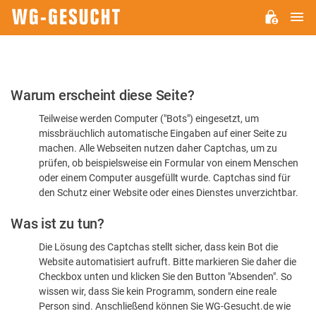
H
WG-
GESUCHT.DE
Bitte
Warum erscheint diese Seite?
bestätigen
Teilweise werden Computer ("Bots") eingesetzt, um
Sie,
missbräuchlich automatische Eingaben auf einer Seite zu
dass
machen. Alle Webseiten nutzen daher Captchas, um zu
Sie
prüfen, ob beispielsweise ein Formular von einem Menschen
oder einem Computer ausgefüllt wurde. Captchas sind für
ein
den Schutz einer Website oder eines Dienstes unverzichtbar.
Mensch
Was ist zu tun?
sind
Die Lösung des Captchas stellt sicher, dass kein Bot die
Website automatisiert aufruft. Bitte markieren Sie daher die
Checkbox unten und klicken Sie den Button "Absenden". So
wissen wir, dass Sie kein Programm, sondern eine reale
Person sind. Anschließend können Sie WG-Gesucht.de wie