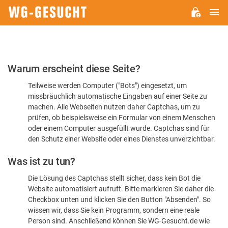
H
WG-
GESUCHT.DE
Bitte
Warum erscheint diese Seite?
bestätigen
Teilweise werden Computer ("Bots") eingesetzt, um
Sie,
missbräuchlich automatische Eingaben auf einer Seite zu
dass
machen. Alle Webseiten nutzen daher Captchas, um zu
Sie
prüfen, ob beispielsweise ein Formular von einem Menschen
oder einem Computer ausgefüllt wurde. Captchas sind für
ein
den Schutz einer Website oder eines Dienstes unverzichtbar.
Mensch
Was ist zu tun?
sind
Die Lösung des Captchas stellt sicher, dass kein Bot die
Website automatisiert aufruft. Bitte markieren Sie daher die
Checkbox unten und klicken Sie den Button "Absenden". So
wissen wir, dass Sie kein Programm, sondern eine reale
Person sind. Anschließend können Sie WG-Gesucht.de wie