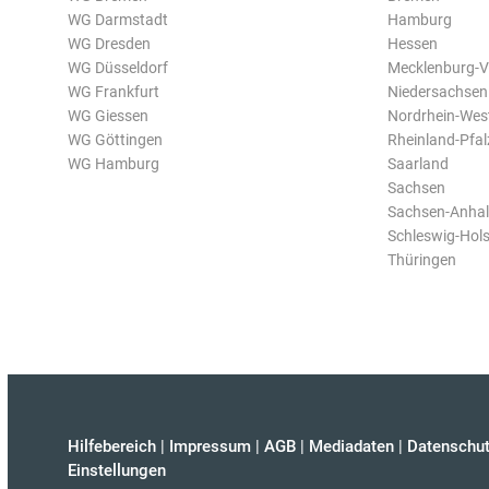
WG Darmstadt
Hamburg
WG Dresden
Hessen
WG Düsseldorf
Mecklenburg-
WG Frankfurt
Niedersachsen
WG Giessen
Nordrhein-Wes
WG Göttingen
Rheinland-Pfal
WG Hamburg
Saarland
Sachsen
Sachsen-Anhal
Schleswig-Hols
Thüringen
Hilfebereich
|
Impressum
|
AGB
|
Mediadaten
|
Datenschut
Einstellungen