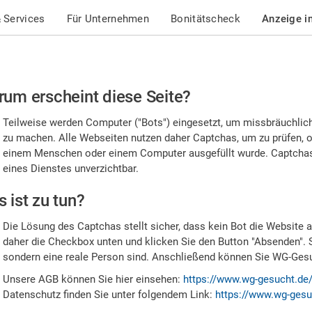
 Services
Für Unternehmen
Bonitätscheck
Anzeige i
te
um erscheint diese Seite?
stätigen
Teilweise werden Computer ("Bots") eingesetzt, um missbräuchlic
,
zu machen. Alle Webseiten nutzen daher Captchas, um zu prüfen, o
einem Menschen oder einem Computer ausgefüllt wurde. Captchas 
ss
eines Dienstes unverzichtbar.
e
 ist zu tun?
n
Die Lösung des Captchas stellt sicher, dass kein Bot die Website au
nsch
daher die Checkbox unten und klicken Sie den Button "Absenden". 
sondern eine reale Person sind. Anschließend können Sie WG-Gesuc
nd
Unsere AGB können Sie hier einsehen:
https://www.wg-gesucht.de
Datenschutz finden Sie unter folgendem Link:
https://www.wg-gesu