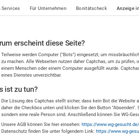
 Services
Für Unternehmen
Bonitätscheck
Anzeige i
te
um erscheint diese Seite?
stätigen
Teilweise werden Computer ("Bots") eingesetzt, um missbräuchlic
,
zu machen. Alle Webseiten nutzen daher Captchas, um zu prüfen, o
einem Menschen oder einem Computer ausgefüllt wurde. Captchas 
ss
eines Dienstes unverzichtbar.
e
 ist zu tun?
n
Die Lösung des Captchas stellt sicher, dass kein Bot die Website au
nsch
daher die Checkbox unten und klicken Sie den Button "Absenden". 
sondern eine reale Person sind. Anschließend können Sie WG-Gesuc
nd
Unsere AGB können Sie hier einsehen:
https://www.wg-gesucht.de
Datenschutz finden Sie unter folgendem Link:
https://www.wg-gesu