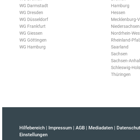
WG Darmstadt
Hamburg
WG Dresden
Hessen
WG Düsseldorf
Mecklenburg-
WG Frankfurt
Niedersachsen
WG Giessen
Nordrhein-Wes
WG Göttingen
Rheinland-Pfal
WG Hamburg
Saarland
Sachsen
Sachsen-Anhal
Schleswig-Hols
Thüringen
Hilfebereich
|
Impressum
|
AGB
|
Mediadaten
|
Datenschut
Einstellungen