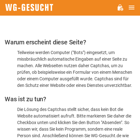
H
WG-
GESUCHT.DE
Bitte
Warum erscheint diese Seite?
bestätigen
Teilweise werden Computer ("Bots") eingesetzt, um
Sie,
missbräuchlich automatische Eingaben auf einer Seite zu
dass
machen. Alle Webseiten nutzen daher Captchas, um zu
Sie
prüfen, ob beispielsweise ein Formular von einem Menschen
oder einem Computer ausgefüllt wurde. Captchas sind für
ein
den Schutz einer Website oder eines Dienstes unverzichtbar.
Mensch
Was ist zu tun?
sind
Die Lösung des Captchas stellt sicher, dass kein Bot die
Website automatisiert aufruft. Bitte markieren Sie daher die
Checkbox unten und klicken Sie den Button "Absenden". So
wissen wir, dass Sie kein Programm, sondern eine reale
Person sind. Anschließend können Sie WG-Gesucht.de wie