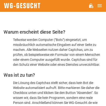
H
WG-
GESUCHT.DE
Bitte
Warum erscheint diese Seite?
bestätigen
Teilweise werden Computer ("Bots") eingesetzt, um
Sie,
missbräuchlich automatische Eingaben auf einer Seite zu
dass
machen. Alle Webseiten nutzen daher Captchas, um zu
Sie
prüfen, ob beispielsweise ein Formular von einem Menschen
oder einem Computer ausgefüllt wurde. Captchas sind für
ein
den Schutz einer Website oder eines Dienstes unverzichtbar.
Mensch
Was ist zu tun?
sind
Die Lösung des Captchas stellt sicher, dass kein Bot die
Website automatisiert aufruft. Bitte markieren Sie daher die
Checkbox unten und klicken Sie den Button "Absenden". So
wissen wir, dass Sie kein Programm, sondern eine reale
Person sind. Anschließend können Sie WG-Gesucht.de wie