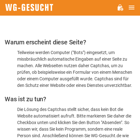
H
WG-
GESUCHT.DE
Bitte
Warum erscheint diese Seite?
bestätigen
Teilweise werden Computer ("Bots") eingesetzt, um
Sie,
missbräuchlich automatische Eingaben auf einer Seite zu
dass
machen. Alle Webseiten nutzen daher Captchas, um zu
Sie
prüfen, ob beispielsweise ein Formular von einem Menschen
oder einem Computer ausgefüllt wurde. Captchas sind für
ein
den Schutz einer Website oder eines Dienstes unverzichtbar.
Mensch
Was ist zu tun?
sind
Die Lösung des Captchas stellt sicher, dass kein Bot die
Website automatisiert aufruft. Bitte markieren Sie daher die
Checkbox unten und klicken Sie den Button "Absenden". So
wissen wir, dass Sie kein Programm, sondern eine reale
Person sind. Anschließend können Sie WG-Gesucht.de wie