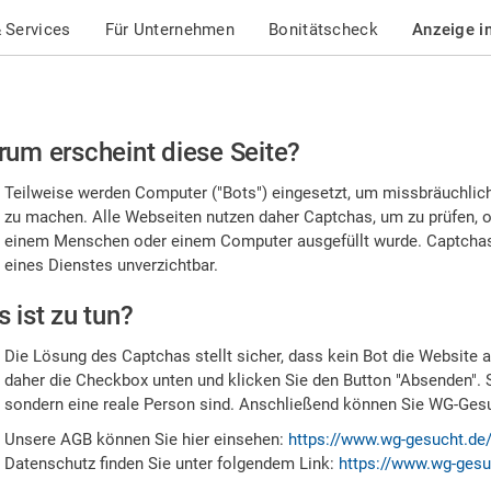
 Services
Für Unternehmen
Bonitätscheck
Anzeige i
te
um erscheint diese Seite?
stätigen
Teilweise werden Computer ("Bots") eingesetzt, um missbräuchlic
,
zu machen. Alle Webseiten nutzen daher Captchas, um zu prüfen, o
einem Menschen oder einem Computer ausgefüllt wurde. Captchas 
ss
eines Dienstes unverzichtbar.
e
 ist zu tun?
n
Die Lösung des Captchas stellt sicher, dass kein Bot die Website au
nsch
daher die Checkbox unten und klicken Sie den Button "Absenden". 
sondern eine reale Person sind. Anschließend können Sie WG-Gesuc
nd
Unsere AGB können Sie hier einsehen:
https://www.wg-gesucht.de
Datenschutz finden Sie unter folgendem Link:
https://www.wg-gesu