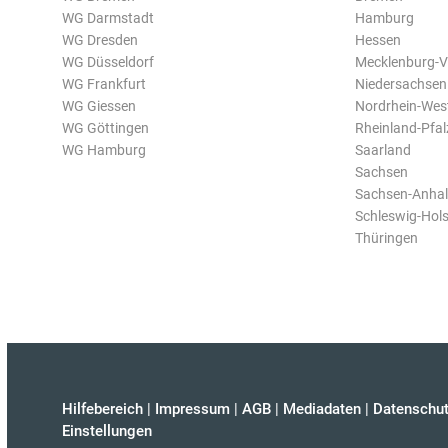
WG Darmstadt
Hamburg
WG Dresden
Hessen
WG Düsseldorf
Mecklenburg-
WG Frankfurt
Niedersachsen
WG Giessen
Nordrhein-Wes
WG Göttingen
Rheinland-Pfal
WG Hamburg
Saarland
Sachsen
Sachsen-Anhal
Schleswig-Hols
Thüringen
Hilfebereich
|
Impressum
|
AGB
|
Mediadaten
|
Datenschut
Einstellungen