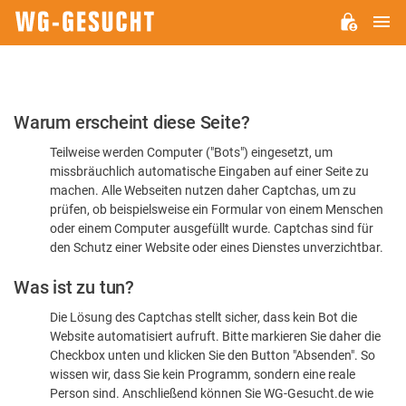
H
WG-
GESUCHT.DE
Bitte
Warum erscheint diese Seite?
bestätigen
Teilweise werden Computer ("Bots") eingesetzt, um
Sie,
missbräuchlich automatische Eingaben auf einer Seite zu
dass
machen. Alle Webseiten nutzen daher Captchas, um zu
Sie
prüfen, ob beispielsweise ein Formular von einem Menschen
oder einem Computer ausgefüllt wurde. Captchas sind für
ein
den Schutz einer Website oder eines Dienstes unverzichtbar.
Mensch
Was ist zu tun?
sind
Die Lösung des Captchas stellt sicher, dass kein Bot die
Website automatisiert aufruft. Bitte markieren Sie daher die
Checkbox unten und klicken Sie den Button "Absenden". So
wissen wir, dass Sie kein Programm, sondern eine reale
Person sind. Anschließend können Sie WG-Gesucht.de wie