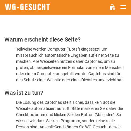
H
WG-
GESUCHT.DE
Bitte
Warum erscheint diese Seite?
bestätigen
Teilweise werden Computer ("Bots") eingesetzt, um
Sie,
missbräuchlich automatische Eingaben auf einer Seite zu
dass
machen. Alle Webseiten nutzen daher Captchas, um zu
Sie
prüfen, ob beispielsweise ein Formular von einem Menschen
oder einem Computer ausgefüllt wurde. Captchas sind für
ein
den Schutz einer Website oder eines Dienstes unverzichtbar.
Mensch
Was ist zu tun?
sind
Die Lösung des Captchas stellt sicher, dass kein Bot die
Website automatisiert aufruft. Bitte markieren Sie daher die
Checkbox unten und klicken Sie den Button "Absenden". So
wissen wir, dass Sie kein Programm, sondern eine reale
Person sind. Anschließend können Sie WG-Gesucht.de wie