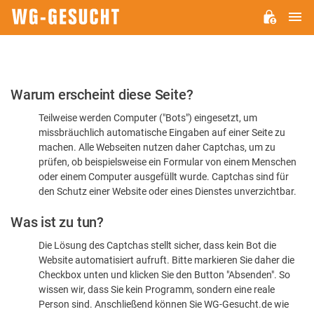
H
WG-
GESUCHT.DE
Bitte
Warum erscheint diese Seite?
bestätigen
Teilweise werden Computer ("Bots") eingesetzt, um
Sie,
missbräuchlich automatische Eingaben auf einer Seite zu
dass
machen. Alle Webseiten nutzen daher Captchas, um zu
Sie
prüfen, ob beispielsweise ein Formular von einem Menschen
oder einem Computer ausgefüllt wurde. Captchas sind für
ein
den Schutz einer Website oder eines Dienstes unverzichtbar.
Mensch
Was ist zu tun?
sind
Die Lösung des Captchas stellt sicher, dass kein Bot die
Website automatisiert aufruft. Bitte markieren Sie daher die
Checkbox unten und klicken Sie den Button "Absenden". So
wissen wir, dass Sie kein Programm, sondern eine reale
Person sind. Anschließend können Sie WG-Gesucht.de wie