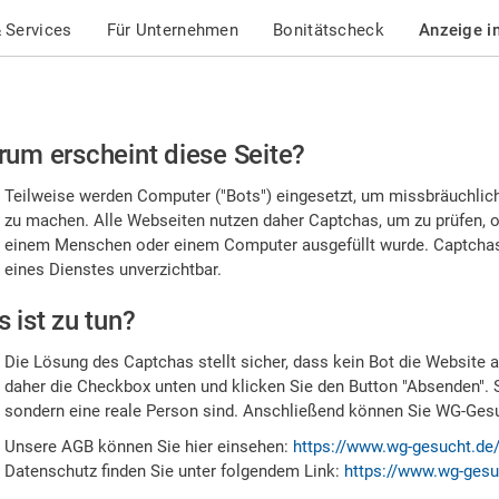
 Services
Für Unternehmen
Bonitätscheck
Anzeige i
te
um erscheint diese Seite?
stätigen
Teilweise werden Computer ("Bots") eingesetzt, um missbräuchlic
,
zu machen. Alle Webseiten nutzen daher Captchas, um zu prüfen, o
einem Menschen oder einem Computer ausgefüllt wurde. Captchas 
ss
eines Dienstes unverzichtbar.
e
 ist zu tun?
n
Die Lösung des Captchas stellt sicher, dass kein Bot die Website au
nsch
daher die Checkbox unten und klicken Sie den Button "Absenden". 
sondern eine reale Person sind. Anschließend können Sie WG-Gesuc
nd
Unsere AGB können Sie hier einsehen:
https://www.wg-gesucht.de
Datenschutz finden Sie unter folgendem Link:
https://www.wg-gesu