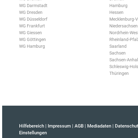
WG Darmstadt
Hamburg
WG Dresden
Hessen
WG Düsseldorf
Mecklenburg-
WG Frankfurt
Niedersachsen
WG Giessen
Nordrhein-Wes
WG Göttingen
Rheinland-Pfal
WG Hamburg
Saarland
Sachsen
Sachsen-Anhal
Schleswig-Hols
Thüringen
Hilfebereich
|
Impressum
|
AGB
|
Mediadaten
|
Datenschut
Einstellungen