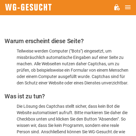
H
WG-
GESUCHT.DE
Bitte
Warum erscheint diese Seite?
bestätigen
Teilweise werden Computer ("Bots") eingesetzt, um
Sie,
missbräuchlich automatische Eingaben auf einer Seite zu
dass
machen. Alle Webseiten nutzen daher Captchas, um zu
Sie
prüfen, ob beispielsweise ein Formular von einem Menschen
oder einem Computer ausgefüllt wurde. Captchas sind für
ein
den Schutz einer Website oder eines Dienstes unverzichtbar.
Mensch
Was ist zu tun?
sind
Die Lösung des Captchas stellt sicher, dass kein Bot die
Website automatisiert aufruft. Bitte markieren Sie daher die
Checkbox unten und klicken Sie den Button "Absenden". So
wissen wir, dass Sie kein Programm, sondern eine reale
Person sind. Anschließend können Sie WG-Gesucht.de wie