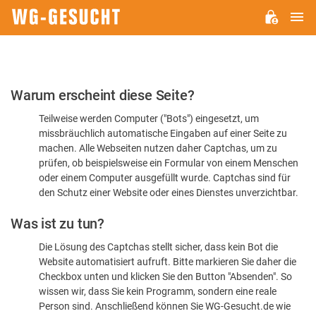
H
WG-
GESUCHT.DE
Bitte
Warum erscheint diese Seite?
bestätigen
Teilweise werden Computer ("Bots") eingesetzt, um
Sie,
missbräuchlich automatische Eingaben auf einer Seite zu
dass
machen. Alle Webseiten nutzen daher Captchas, um zu
Sie
prüfen, ob beispielsweise ein Formular von einem Menschen
oder einem Computer ausgefüllt wurde. Captchas sind für
ein
den Schutz einer Website oder eines Dienstes unverzichtbar.
Mensch
Was ist zu tun?
sind
Die Lösung des Captchas stellt sicher, dass kein Bot die
Website automatisiert aufruft. Bitte markieren Sie daher die
Checkbox unten und klicken Sie den Button "Absenden". So
wissen wir, dass Sie kein Programm, sondern eine reale
Person sind. Anschließend können Sie WG-Gesucht.de wie