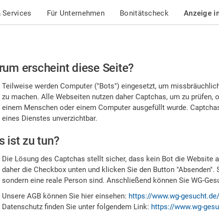
 Services
Für Unternehmen
Bonitätscheck
Anzeige i
te
um erscheint diese Seite?
stätigen
Teilweise werden Computer ("Bots") eingesetzt, um missbräuchlic
,
zu machen. Alle Webseiten nutzen daher Captchas, um zu prüfen, o
einem Menschen oder einem Computer ausgefüllt wurde. Captchas 
ss
eines Dienstes unverzichtbar.
e
 ist zu tun?
n
Die Lösung des Captchas stellt sicher, dass kein Bot die Website au
nsch
daher die Checkbox unten und klicken Sie den Button "Absenden". 
sondern eine reale Person sind. Anschließend können Sie WG-Gesuc
nd
Unsere AGB können Sie hier einsehen:
https://www.wg-gesucht.de
Datenschutz finden Sie unter folgendem Link:
https://www.wg-gesu