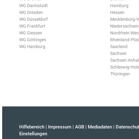
WG Darmstadt
Hamburg
WG Dresden
Hessen
WG Düsseldorf
Mecklenburg-
WG Frankfurt
Niedersachsen
WG Giessen
Nordrhein-Wes
WG Göttingen
Rheinland-Pfal
WG Hamburg
Saarland
Sachsen
Sachsen-Anhal
Schleswig-Hols
Thüringen
Hilfebereich
|
Impressum
|
AGB
|
Mediadaten
|
Datenschut
Einstellungen