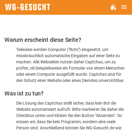
H
WG-
GESUCHT.DE
Bitte
Warum erscheint diese Seite?
bestätigen
Teilweise werden Computer ("Bots") eingesetzt, um
Sie,
missbräuchlich automatische Eingaben auf einer Seite zu
dass
machen. Alle Webseiten nutzen daher Captchas, um zu
Sie
prüfen, ob beispielsweise ein Formular von einem Menschen
oder einem Computer ausgefüllt wurde. Captchas sind für
ein
den Schutz einer Website oder eines Dienstes unverzichtbar.
Mensch
Was ist zu tun?
sind
Die Lösung des Captchas stellt sicher, dass kein Bot die
Website automatisiert aufruft. Bitte markieren Sie daher die
Checkbox unten und klicken Sie den Button "Absenden". So
wissen wir, dass Sie kein Programm, sondern eine reale
Person sind. Anschließend können Sie WG-Gesucht.de wie