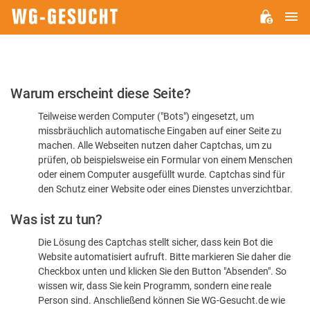
H
WG-
GESUCHT.DE
Bitte
Warum erscheint diese Seite?
bestätigen
Teilweise werden Computer ("Bots") eingesetzt, um
Sie,
missbräuchlich automatische Eingaben auf einer Seite zu
dass
machen. Alle Webseiten nutzen daher Captchas, um zu
Sie
prüfen, ob beispielsweise ein Formular von einem Menschen
oder einem Computer ausgefüllt wurde. Captchas sind für
ein
den Schutz einer Website oder eines Dienstes unverzichtbar.
Mensch
Was ist zu tun?
sind
Die Lösung des Captchas stellt sicher, dass kein Bot die
Website automatisiert aufruft. Bitte markieren Sie daher die
Checkbox unten und klicken Sie den Button "Absenden". So
wissen wir, dass Sie kein Programm, sondern eine reale
Person sind. Anschließend können Sie WG-Gesucht.de wie