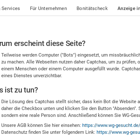
 Services
Für Unternehmen
Bonitätscheck
Anzeige i
te
um erscheint diese Seite?
stätigen
Teilweise werden Computer ("Bots") eingesetzt, um missbräuchlic
,
zu machen. Alle Webseiten nutzen daher Captchas, um zu prüfen, o
einem Menschen oder einem Computer ausgefüllt wurde. Captchas 
ss
eines Dienstes unverzichtbar.
e
 ist zu tun?
n
Die Lösung des Captchas stellt sicher, dass kein Bot die Website au
nsch
daher die Checkbox unten und klicken Sie den Button "Absenden". 
sondern eine reale Person sind. Anschließend können Sie WG-Gesuc
nd
Unsere AGB können Sie hier einsehen:
https://www.wg-gesucht.de
Datenschutz finden Sie unter folgendem Link:
https://www.wg-gesu