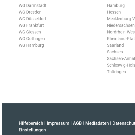
WG Darmstadt
Hamburg
WG Dresden
Hessen
WG Düsseldorf
Mecklenburg-
WG Frankfurt
Niedersachsen
WG Giessen
Nordrhein-Wes
WG Göttingen
Rheinland-Pfal
WG Hamburg
Saarland
Sachsen
Sachsen-Anhal
Schleswig-Hols
Thüringen
Hilfebereich
|
Impressum
|
AGB
|
Mediadaten
|
Datenschut
Einstellungen