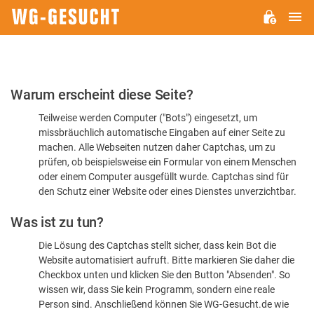
H
WG-
GESUCHT.DE
Bitte
Warum erscheint diese Seite?
bestätigen
Teilweise werden Computer ("Bots") eingesetzt, um
Sie,
missbräuchlich automatische Eingaben auf einer Seite zu
dass
machen. Alle Webseiten nutzen daher Captchas, um zu
Sie
prüfen, ob beispielsweise ein Formular von einem Menschen
oder einem Computer ausgefüllt wurde. Captchas sind für
ein
den Schutz einer Website oder eines Dienstes unverzichtbar.
Mensch
Was ist zu tun?
sind
Die Lösung des Captchas stellt sicher, dass kein Bot die
Website automatisiert aufruft. Bitte markieren Sie daher die
Checkbox unten und klicken Sie den Button "Absenden". So
wissen wir, dass Sie kein Programm, sondern eine reale
Person sind. Anschließend können Sie WG-Gesucht.de wie