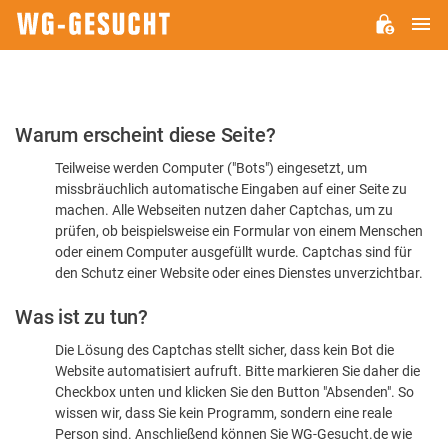
H
WG-
GESUCHT.DE
Bitte
Warum erscheint diese Seite?
bestätigen
Teilweise werden Computer ("Bots") eingesetzt, um
Sie,
missbräuchlich automatische Eingaben auf einer Seite zu
dass
machen. Alle Webseiten nutzen daher Captchas, um zu
Sie
prüfen, ob beispielsweise ein Formular von einem Menschen
oder einem Computer ausgefüllt wurde. Captchas sind für
ein
den Schutz einer Website oder eines Dienstes unverzichtbar.
Mensch
Was ist zu tun?
sind
Die Lösung des Captchas stellt sicher, dass kein Bot die
Website automatisiert aufruft. Bitte markieren Sie daher die
Checkbox unten und klicken Sie den Button "Absenden". So
wissen wir, dass Sie kein Programm, sondern eine reale
Person sind. Anschließend können Sie WG-Gesucht.de wie