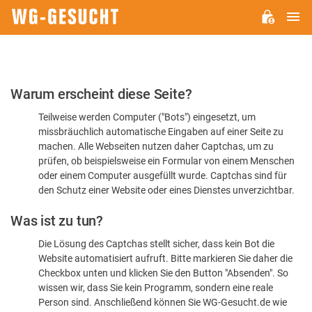
H
WG-
GESUCHT.DE
Bitte
Warum erscheint diese Seite?
bestätigen
Teilweise werden Computer ("Bots") eingesetzt, um
Sie,
missbräuchlich automatische Eingaben auf einer Seite zu
dass
machen. Alle Webseiten nutzen daher Captchas, um zu
Sie
prüfen, ob beispielsweise ein Formular von einem Menschen
oder einem Computer ausgefüllt wurde. Captchas sind für
ein
den Schutz einer Website oder eines Dienstes unverzichtbar.
Mensch
Was ist zu tun?
sind
Die Lösung des Captchas stellt sicher, dass kein Bot die
Website automatisiert aufruft. Bitte markieren Sie daher die
Checkbox unten und klicken Sie den Button "Absenden". So
wissen wir, dass Sie kein Programm, sondern eine reale
Person sind. Anschließend können Sie WG-Gesucht.de wie