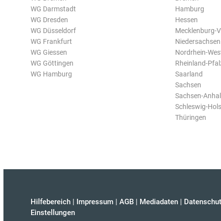
WG Darmstadt
Hamburg
WG Dresden
Hessen
WG Düsseldorf
Mecklenburg-
WG Frankfurt
Niedersachsen
WG Giessen
Nordrhein-Wes
WG Göttingen
Rheinland-Pfal
WG Hamburg
Saarland
Sachsen
Sachsen-Anhal
Schleswig-Hols
Thüringen
Hilfebereich
|
Impressum
|
AGB
|
Mediadaten
|
Datenschut
Einstellungen