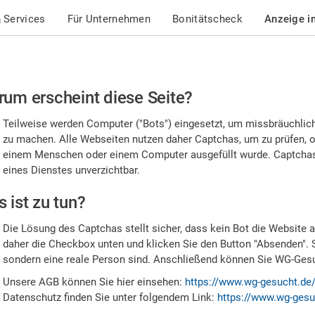
 Services
Für Unternehmen
Bonitätscheck
Anzeige i
te
um erscheint diese Seite?
stätigen
Teilweise werden Computer ("Bots") eingesetzt, um missbräuchlic
,
zu machen. Alle Webseiten nutzen daher Captchas, um zu prüfen, o
einem Menschen oder einem Computer ausgefüllt wurde. Captchas 
ss
eines Dienstes unverzichtbar.
e
 ist zu tun?
n
Die Lösung des Captchas stellt sicher, dass kein Bot die Website au
nsch
daher die Checkbox unten und klicken Sie den Button "Absenden". 
sondern eine reale Person sind. Anschließend können Sie WG-Gesuc
nd
Unsere AGB können Sie hier einsehen:
https://www.wg-gesucht.de
Datenschutz finden Sie unter folgendem Link:
https://www.wg-gesu