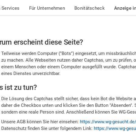
 Services
Für Unternehmen
Bonitätscheck
Anzeige i
te
um erscheint diese Seite?
stätigen
Teilweise werden Computer ("Bots") eingesetzt, um missbräuchlic
,
zu machen. Alle Webseiten nutzen daher Captchas, um zu prüfen, o
einem Menschen oder einem Computer ausgefüllt wurde. Captchas 
ss
eines Dienstes unverzichtbar.
e
 ist zu tun?
n
Die Lösung des Captchas stellt sicher, dass kein Bot die Website au
nsch
daher die Checkbox unten und klicken Sie den Button "Absenden". 
sondern eine reale Person sind. Anschließend können Sie WG-Gesuc
nd
Unsere AGB können Sie hier einsehen:
https://www.wg-gesucht.de
Datenschutz finden Sie unter folgendem Link:
https://www.wg-gesu