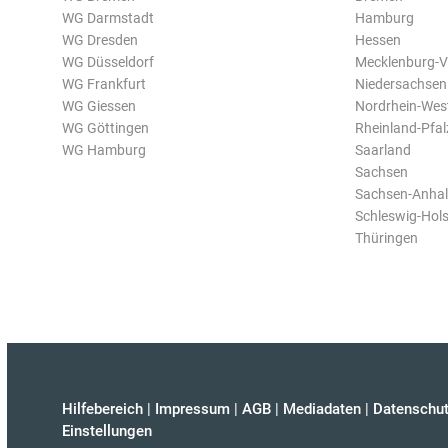
WG Darmstadt
Hamburg
WG Dresden
Hessen
WG Düsseldorf
Mecklenburg-
WG Frankfurt
Niedersachsen
WG Giessen
Nordrhein-Wes
WG Göttingen
Rheinland-Pfal
WG Hamburg
Saarland
Sachsen
Sachsen-Anhal
Schleswig-Hols
Thüringen
Hilfebereich
|
Impressum
|
AGB
|
Mediadaten
|
Datenschut
Einstellungen