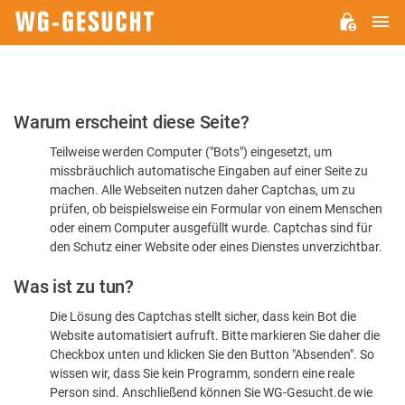
H
WG-
GESUCHT.DE
Bitte
Warum erscheint diese Seite?
bestätigen
Teilweise werden Computer ("Bots") eingesetzt, um
Sie,
missbräuchlich automatische Eingaben auf einer Seite zu
dass
machen. Alle Webseiten nutzen daher Captchas, um zu
Sie
prüfen, ob beispielsweise ein Formular von einem Menschen
oder einem Computer ausgefüllt wurde. Captchas sind für
ein
den Schutz einer Website oder eines Dienstes unverzichtbar.
Mensch
Was ist zu tun?
sind
Die Lösung des Captchas stellt sicher, dass kein Bot die
Website automatisiert aufruft. Bitte markieren Sie daher die
Checkbox unten und klicken Sie den Button "Absenden". So
wissen wir, dass Sie kein Programm, sondern eine reale
Person sind. Anschließend können Sie WG-Gesucht.de wie