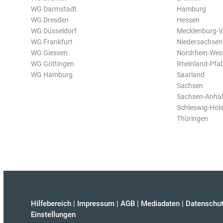
WG Darmstadt
Hamburg
WG Dresden
Hessen
WG Düsseldorf
Mecklenburg-
WG Frankfurt
Niedersachsen
WG Giessen
Nordrhein-Wes
WG Göttingen
Rheinland-Pfal
WG Hamburg
Saarland
Sachsen
Sachsen-Anhal
Schleswig-Hols
Thüringen
Hilfebereich
|
Impressum
|
AGB
|
Mediadaten
|
Datenschut
Einstellungen