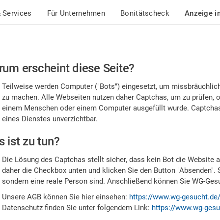
 Services
Für Unternehmen
Bonitätscheck
Anzeige i
te
um erscheint diese Seite?
stätigen
Teilweise werden Computer ("Bots") eingesetzt, um missbräuchlic
,
zu machen. Alle Webseiten nutzen daher Captchas, um zu prüfen, o
einem Menschen oder einem Computer ausgefüllt wurde. Captchas 
ss
eines Dienstes unverzichtbar.
e
 ist zu tun?
n
Die Lösung des Captchas stellt sicher, dass kein Bot die Website au
nsch
daher die Checkbox unten und klicken Sie den Button "Absenden". 
sondern eine reale Person sind. Anschließend können Sie WG-Gesuc
nd
Unsere AGB können Sie hier einsehen:
https://www.wg-gesucht.de
Datenschutz finden Sie unter folgendem Link:
https://www.wg-gesu