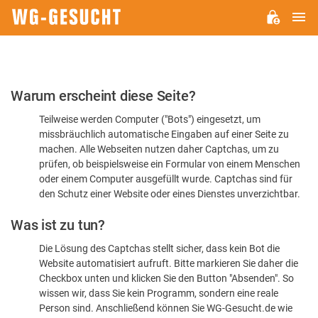
H
WG-
GESUCHT.DE
Bitte
Warum erscheint diese Seite?
bestätigen
Teilweise werden Computer ("Bots") eingesetzt, um
Sie,
missbräuchlich automatische Eingaben auf einer Seite zu
dass
machen. Alle Webseiten nutzen daher Captchas, um zu
Sie
prüfen, ob beispielsweise ein Formular von einem Menschen
oder einem Computer ausgefüllt wurde. Captchas sind für
ein
den Schutz einer Website oder eines Dienstes unverzichtbar.
Mensch
Was ist zu tun?
sind
Die Lösung des Captchas stellt sicher, dass kein Bot die
Website automatisiert aufruft. Bitte markieren Sie daher die
Checkbox unten und klicken Sie den Button "Absenden". So
wissen wir, dass Sie kein Programm, sondern eine reale
Person sind. Anschließend können Sie WG-Gesucht.de wie