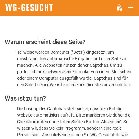
H
WG-
GESUCHT.DE
Bitte
Warum erscheint diese Seite?
bestätigen
Teilweise werden Computer ("Bots") eingesetzt, um
Sie,
missbräuchlich automatische Eingaben auf einer Seite zu
dass
machen. Alle Webseiten nutzen daher Captchas, um zu
Sie
prüfen, ob beispielsweise ein Formular von einem Menschen
oder einem Computer ausgefüllt wurde. Captchas sind für
ein
den Schutz einer Website oder eines Dienstes unverzichtbar.
Mensch
Was ist zu tun?
sind
Die Lösung des Captchas stellt sicher, dass kein Bot die
Website automatisiert aufruft. Bitte markieren Sie daher die
Checkbox unten und klicken Sie den Button "Absenden". So
wissen wir, dass Sie kein Programm, sondern eine reale
Person sind. Anschließend können Sie WG-Gesucht.de wie