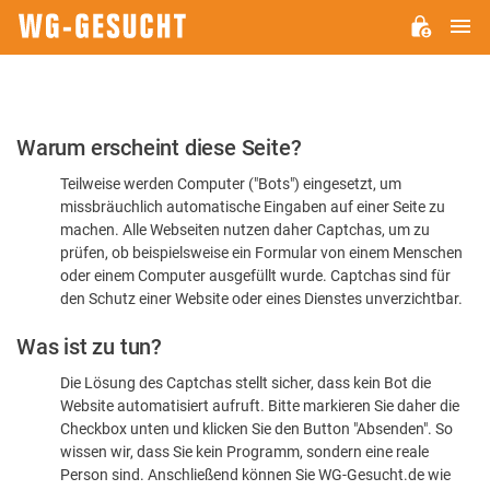
H
WG-
GESUCHT.DE
Bitte
Warum erscheint diese Seite?
bestätigen
Teilweise werden Computer ("Bots") eingesetzt, um
Sie,
missbräuchlich automatische Eingaben auf einer Seite zu
dass
machen. Alle Webseiten nutzen daher Captchas, um zu
Sie
prüfen, ob beispielsweise ein Formular von einem Menschen
oder einem Computer ausgefüllt wurde. Captchas sind für
ein
den Schutz einer Website oder eines Dienstes unverzichtbar.
Mensch
Was ist zu tun?
sind
Die Lösung des Captchas stellt sicher, dass kein Bot die
Website automatisiert aufruft. Bitte markieren Sie daher die
Checkbox unten und klicken Sie den Button "Absenden". So
wissen wir, dass Sie kein Programm, sondern eine reale
Person sind. Anschließend können Sie WG-Gesucht.de wie