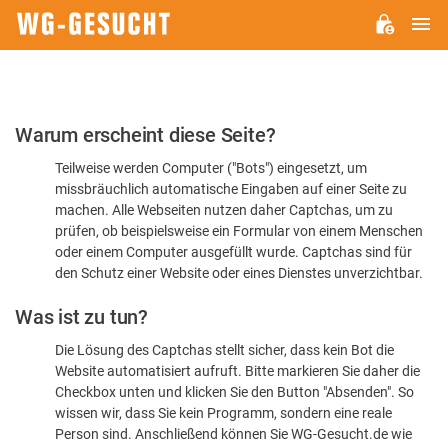
H
WG-
GESUCHT.DE
Bitte
Warum erscheint diese Seite?
bestätigen
Teilweise werden Computer ("Bots") eingesetzt, um
Sie,
missbräuchlich automatische Eingaben auf einer Seite zu
dass
machen. Alle Webseiten nutzen daher Captchas, um zu
Sie
prüfen, ob beispielsweise ein Formular von einem Menschen
oder einem Computer ausgefüllt wurde. Captchas sind für
ein
den Schutz einer Website oder eines Dienstes unverzichtbar.
Mensch
Was ist zu tun?
sind
Die Lösung des Captchas stellt sicher, dass kein Bot die
Website automatisiert aufruft. Bitte markieren Sie daher die
Checkbox unten und klicken Sie den Button "Absenden". So
wissen wir, dass Sie kein Programm, sondern eine reale
Person sind. Anschließend können Sie WG-Gesucht.de wie