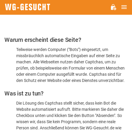
H
WG-
GESUCHT.DE
Bitte
Warum erscheint diese Seite?
bestätigen
Teilweise werden Computer ("Bots") eingesetzt, um
Sie,
missbräuchlich automatische Eingaben auf einer Seite zu
dass
machen. Alle Webseiten nutzen daher Captchas, um zu
Sie
prüfen, ob beispielsweise ein Formular von einem Menschen
oder einem Computer ausgefüllt wurde. Captchas sind für
ein
den Schutz einer Website oder eines Dienstes unverzichtbar.
Mensch
Was ist zu tun?
sind
Die Lösung des Captchas stellt sicher, dass kein Bot die
Website automatisiert aufruft. Bitte markieren Sie daher die
Checkbox unten und klicken Sie den Button "Absenden". So
wissen wir, dass Sie kein Programm, sondern eine reale
Person sind. Anschließend können Sie WG-Gesucht.de wie