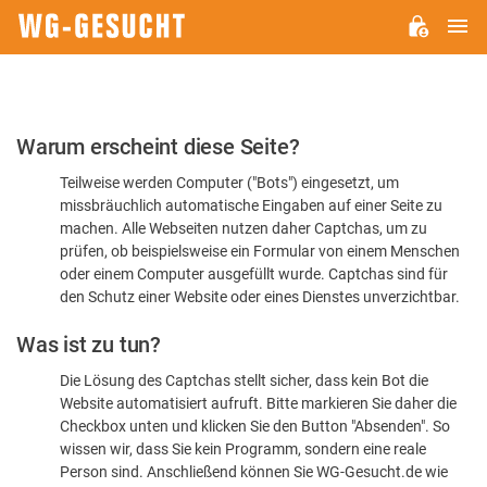
H
WG-
GESUCHT.DE
Bitte
Warum erscheint diese Seite?
bestätigen
Teilweise werden Computer ("Bots") eingesetzt, um
Sie,
missbräuchlich automatische Eingaben auf einer Seite zu
dass
machen. Alle Webseiten nutzen daher Captchas, um zu
Sie
prüfen, ob beispielsweise ein Formular von einem Menschen
oder einem Computer ausgefüllt wurde. Captchas sind für
ein
den Schutz einer Website oder eines Dienstes unverzichtbar.
Mensch
Was ist zu tun?
sind
Die Lösung des Captchas stellt sicher, dass kein Bot die
Website automatisiert aufruft. Bitte markieren Sie daher die
Checkbox unten und klicken Sie den Button "Absenden". So
wissen wir, dass Sie kein Programm, sondern eine reale
Person sind. Anschließend können Sie WG-Gesucht.de wie