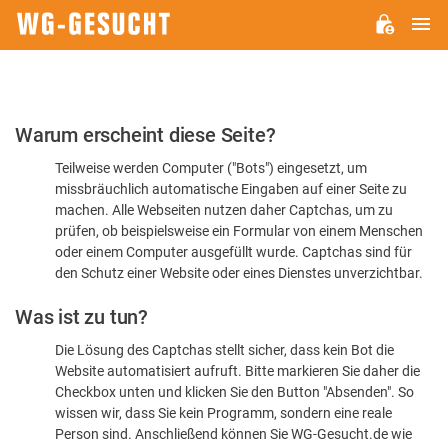
H
WG-
GESUCHT.DE
Bitte
Warum erscheint diese Seite?
bestätigen
Teilweise werden Computer ("Bots") eingesetzt, um
Sie,
missbräuchlich automatische Eingaben auf einer Seite zu
dass
machen. Alle Webseiten nutzen daher Captchas, um zu
Sie
prüfen, ob beispielsweise ein Formular von einem Menschen
oder einem Computer ausgefüllt wurde. Captchas sind für
ein
den Schutz einer Website oder eines Dienstes unverzichtbar.
Mensch
Was ist zu tun?
sind
Die Lösung des Captchas stellt sicher, dass kein Bot die
Website automatisiert aufruft. Bitte markieren Sie daher die
Checkbox unten und klicken Sie den Button "Absenden". So
wissen wir, dass Sie kein Programm, sondern eine reale
Person sind. Anschließend können Sie WG-Gesucht.de wie