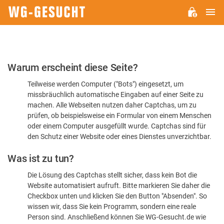
H
WG-
GESUCHT.DE
Bitte
Warum erscheint diese Seite?
bestätigen
Teilweise werden Computer ("Bots") eingesetzt, um
Sie,
missbräuchlich automatische Eingaben auf einer Seite zu
dass
machen. Alle Webseiten nutzen daher Captchas, um zu
Sie
prüfen, ob beispielsweise ein Formular von einem Menschen
oder einem Computer ausgefüllt wurde. Captchas sind für
ein
den Schutz einer Website oder eines Dienstes unverzichtbar.
Mensch
Was ist zu tun?
sind
Die Lösung des Captchas stellt sicher, dass kein Bot die
Website automatisiert aufruft. Bitte markieren Sie daher die
Checkbox unten und klicken Sie den Button "Absenden". So
wissen wir, dass Sie kein Programm, sondern eine reale
Person sind. Anschließend können Sie WG-Gesucht.de wie