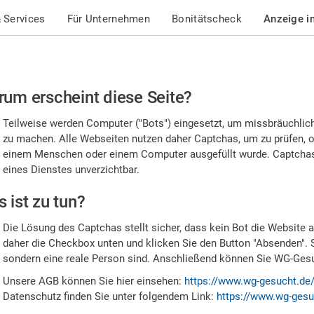
 Services
Für Unternehmen
Bonitätscheck
Anzeige i
te
um erscheint diese Seite?
stätigen
Teilweise werden Computer ("Bots") eingesetzt, um missbräuchlic
,
zu machen. Alle Webseiten nutzen daher Captchas, um zu prüfen, o
einem Menschen oder einem Computer ausgefüllt wurde. Captchas 
ss
eines Dienstes unverzichtbar.
e
 ist zu tun?
n
Die Lösung des Captchas stellt sicher, dass kein Bot die Website au
nsch
daher die Checkbox unten und klicken Sie den Button "Absenden". 
sondern eine reale Person sind. Anschließend können Sie WG-Gesuc
nd
Unsere AGB können Sie hier einsehen:
https://www.wg-gesucht.de
Datenschutz finden Sie unter folgendem Link:
https://www.wg-gesu