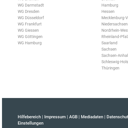
WG Darmstadt
Hamburg
WG Dresden
Hessen
WG Düsseldorf
Mecklenburg-
WG Frankfurt
Niedersachsen
WG Giessen
Nordrhein-Wes
WG Göttingen
Rheinland-Pfal
WG Hamburg
Saarland
Sachsen
Sachsen-Anhal
Schleswig-Hols
Thüringen
Hilfebereich
|
Impressum
|
AGB
|
Mediadaten
|
Datenschut
Einstellungen