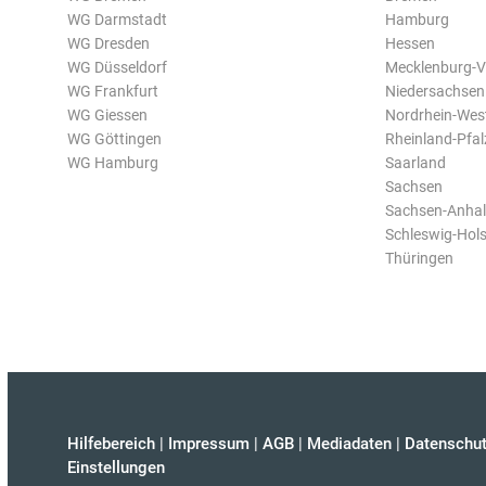
WG Darmstadt
Hamburg
WG Dresden
Hessen
WG Düsseldorf
Mecklenburg-
WG Frankfurt
Niedersachsen
WG Giessen
Nordrhein-Wes
WG Göttingen
Rheinland-Pfal
WG Hamburg
Saarland
Sachsen
Sachsen-Anhal
Schleswig-Hols
Thüringen
Hilfebereich
|
Impressum
|
AGB
|
Mediadaten
|
Datenschut
Einstellungen