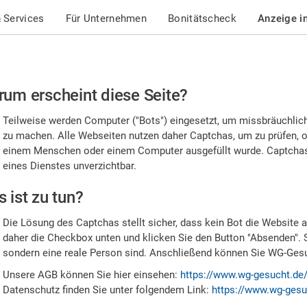
 Services
Für Unternehmen
Bonitätscheck
Anzeige i
te
um erscheint diese Seite?
stätigen
Teilweise werden Computer ("Bots") eingesetzt, um missbräuchlic
,
zu machen. Alle Webseiten nutzen daher Captchas, um zu prüfen, o
einem Menschen oder einem Computer ausgefüllt wurde. Captchas 
ss
eines Dienstes unverzichtbar.
e
 ist zu tun?
n
Die Lösung des Captchas stellt sicher, dass kein Bot die Website au
nsch
daher die Checkbox unten und klicken Sie den Button "Absenden". 
sondern eine reale Person sind. Anschließend können Sie WG-Gesuc
nd
Unsere AGB können Sie hier einsehen:
https://www.wg-gesucht.de
Datenschutz finden Sie unter folgendem Link:
https://www.wg-gesu