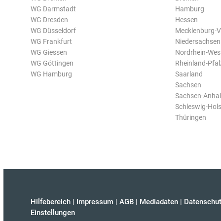
WG Darmstadt
Hamburg
WG Dresden
Hessen
WG Düsseldorf
Mecklenburg-
WG Frankfurt
Niedersachsen
WG Giessen
Nordrhein-Wes
WG Göttingen
Rheinland-Pfal
WG Hamburg
Saarland
Sachsen
Sachsen-Anhal
Schleswig-Hols
Thüringen
Hilfebereich
|
Impressum
|
AGB
|
Mediadaten
|
Datenschut
Einstellungen