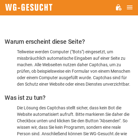
H
WG-
GESUCHT.DE
Bitte
Warum erscheint diese Seite?
bestätigen
Teilweise werden Computer ("Bots") eingesetzt, um
Sie,
missbräuchlich automatische Eingaben auf einer Seite zu
dass
machen. Alle Webseiten nutzen daher Captchas, um zu
Sie
prüfen, ob beispielsweise ein Formular von einem Menschen
oder einem Computer ausgefüllt wurde. Captchas sind für
ein
den Schutz einer Website oder eines Dienstes unverzichtbar.
Mensch
Was ist zu tun?
sind
Die Lösung des Captchas stellt sicher, dass kein Bot die
Website automatisiert aufruft. Bitte markieren Sie daher die
Checkbox unten und klicken Sie den Button "Absenden". So
wissen wir, dass Sie kein Programm, sondern eine reale
Person sind. Anschließend können Sie WG-Gesucht.de wie