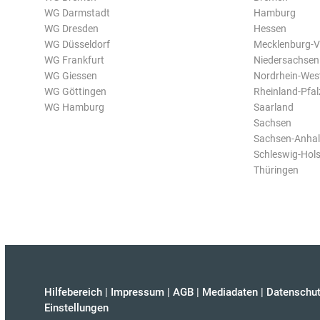
WG Darmstadt
Hamburg
WG Dresden
Hessen
WG Düsseldorf
Mecklenburg-
WG Frankfurt
Niedersachsen
WG Giessen
Nordrhein-Wes
WG Göttingen
Rheinland-Pfal
WG Hamburg
Saarland
Sachsen
Sachsen-Anhal
Schleswig-Hols
Thüringen
Hilfebereich
|
Impressum
|
AGB
|
Mediadaten
|
Datenschut
Einstellungen