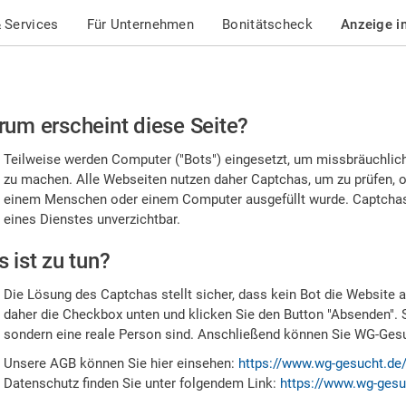
 Services
Für Unternehmen
Bonitätscheck
Anzeige i
te
um erscheint diese Seite?
stätigen
Teilweise werden Computer ("Bots") eingesetzt, um missbräuchlic
,
zu machen. Alle Webseiten nutzen daher Captchas, um zu prüfen, o
einem Menschen oder einem Computer ausgefüllt wurde. Captchas 
ss
eines Dienstes unverzichtbar.
e
 ist zu tun?
n
Die Lösung des Captchas stellt sicher, dass kein Bot die Website au
nsch
daher die Checkbox unten und klicken Sie den Button "Absenden". 
sondern eine reale Person sind. Anschließend können Sie WG-Gesuc
nd
Unsere AGB können Sie hier einsehen:
https://www.wg-gesucht.de
Datenschutz finden Sie unter folgendem Link:
https://www.wg-gesu