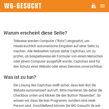
H
WG-
GESUCHT.DE
Bitte
Warum erscheint diese Seite?
bestätigen
Teilweise werden Computer ("Bots") eingesetzt, um
Sie,
missbräuchlich automatische Eingaben auf einer Seite zu
dass
machen. Alle Webseiten nutzen daher Captchas, um zu
Sie
prüfen, ob beispielsweise ein Formular von einem Menschen
oder einem Computer ausgefüllt wurde. Captchas sind für
ein
den Schutz einer Website oder eines Dienstes unverzichtbar.
Mensch
Was ist zu tun?
sind
Die Lösung des Captchas stellt sicher, dass kein Bot die
Website automatisiert aufruft. Bitte markieren Sie daher die
Checkbox unten und klicken Sie den Button "Absenden". So
wissen wir, dass Sie kein Programm, sondern eine reale
Person sind. Anschließend können Sie WG-Gesucht.de wie