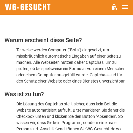
H
WG-
GESUCHT.DE
Bitte
Warum erscheint diese Seite?
bestätigen
Teilweise werden Computer ("Bots") eingesetzt, um
Sie,
missbräuchlich automatische Eingaben auf einer Seite zu
dass
machen. Alle Webseiten nutzen daher Captchas, um zu
Sie
prüfen, ob beispielsweise ein Formular von einem Menschen
oder einem Computer ausgefüllt wurde. Captchas sind für
ein
den Schutz einer Website oder eines Dienstes unverzichtbar.
Mensch
Was ist zu tun?
sind
Die Lösung des Captchas stellt sicher, dass kein Bot die
Website automatisiert aufruft. Bitte markieren Sie daher die
Checkbox unten und klicken Sie den Button "Absenden". So
wissen wir, dass Sie kein Programm, sondern eine reale
Person sind. Anschließend können Sie WG-Gesucht.de wie