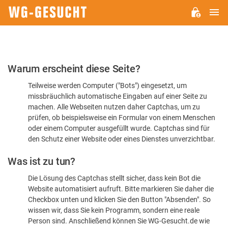
H
WG-
GESUCHT.DE
Bitte
Warum erscheint diese Seite?
bestätigen
Teilweise werden Computer ("Bots") eingesetzt, um
Sie,
missbräuchlich automatische Eingaben auf einer Seite zu
dass
machen. Alle Webseiten nutzen daher Captchas, um zu
Sie
prüfen, ob beispielsweise ein Formular von einem Menschen
oder einem Computer ausgefüllt wurde. Captchas sind für
ein
den Schutz einer Website oder eines Dienstes unverzichtbar.
Mensch
Was ist zu tun?
sind
Die Lösung des Captchas stellt sicher, dass kein Bot die
Website automatisiert aufruft. Bitte markieren Sie daher die
Checkbox unten und klicken Sie den Button "Absenden". So
wissen wir, dass Sie kein Programm, sondern eine reale
Person sind. Anschließend können Sie WG-Gesucht.de wie