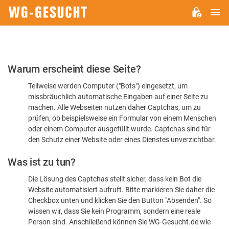
H
WG-
GESUCHT.DE
Bitte
Warum erscheint diese Seite?
bestätigen
Teilweise werden Computer ("Bots") eingesetzt, um
Sie,
missbräuchlich automatische Eingaben auf einer Seite zu
dass
machen. Alle Webseiten nutzen daher Captchas, um zu
Sie
prüfen, ob beispielsweise ein Formular von einem Menschen
oder einem Computer ausgefüllt wurde. Captchas sind für
ein
den Schutz einer Website oder eines Dienstes unverzichtbar.
Mensch
Was ist zu tun?
sind
Die Lösung des Captchas stellt sicher, dass kein Bot die
Website automatisiert aufruft. Bitte markieren Sie daher die
Checkbox unten und klicken Sie den Button "Absenden". So
wissen wir, dass Sie kein Programm, sondern eine reale
Person sind. Anschließend können Sie WG-Gesucht.de wie