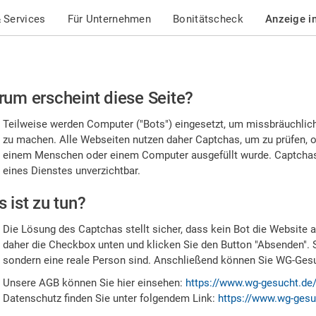
 Services
Für Unternehmen
Bonitätscheck
Anzeige i
te
um erscheint diese Seite?
stätigen
Teilweise werden Computer ("Bots") eingesetzt, um missbräuchlic
,
zu machen. Alle Webseiten nutzen daher Captchas, um zu prüfen, o
einem Menschen oder einem Computer ausgefüllt wurde. Captchas 
ss
eines Dienstes unverzichtbar.
e
 ist zu tun?
n
Die Lösung des Captchas stellt sicher, dass kein Bot die Website au
nsch
daher die Checkbox unten und klicken Sie den Button "Absenden". 
sondern eine reale Person sind. Anschließend können Sie WG-Gesuc
nd
Unsere AGB können Sie hier einsehen:
https://www.wg-gesucht.de
Datenschutz finden Sie unter folgendem Link:
https://www.wg-gesu