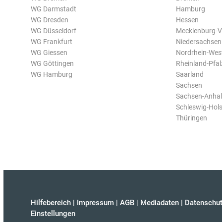
WG Darmstadt
Hamburg
WG Dresden
Hessen
WG Düsseldorf
Mecklenburg-
WG Frankfurt
Niedersachsen
WG Giessen
Nordrhein-Wes
WG Göttingen
Rheinland-Pfal
WG Hamburg
Saarland
Sachsen
Sachsen-Anhal
Schleswig-Hols
Thüringen
Hilfebereich
|
Impressum
|
AGB
|
Mediadaten
|
Datenschut
Einstellungen