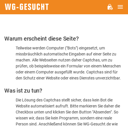
H
WG-
GESUCHT.DE
Bitte
Warum erscheint diese Seite?
bestätigen
Teilweise werden Computer ("Bots") eingesetzt, um
Sie,
missbräuchlich automatische Eingaben auf einer Seite zu
dass
machen. Alle Webseiten nutzen daher Captchas, um zu
Sie
prüfen, ob beispielsweise ein Formular von einem Menschen
oder einem Computer ausgefüllt wurde. Captchas sind für
ein
den Schutz einer Website oder eines Dienstes unverzichtbar.
Mensch
Was ist zu tun?
sind
Die Lösung des Captchas stellt sicher, dass kein Bot die
Website automatisiert aufruft. Bitte markieren Sie daher die
Checkbox unten und klicken Sie den Button "Absenden". So
wissen wir, dass Sie kein Programm, sondern eine reale
Person sind. Anschließend können Sie WG-Gesucht.de wie