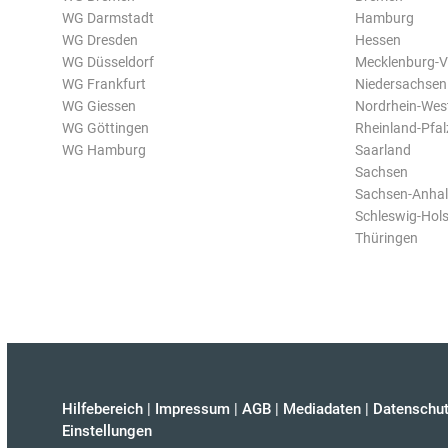
WG Darmstadt
Hamburg
WG Dresden
Hessen
WG Düsseldorf
Mecklenburg-
WG Frankfurt
Niedersachsen
WG Giessen
Nordrhein-Wes
WG Göttingen
Rheinland-Pfal
WG Hamburg
Saarland
Sachsen
Sachsen-Anhal
Schleswig-Hols
Thüringen
Hilfebereich
|
Impressum
|
AGB
|
Mediadaten
|
Datenschut
Einstellungen