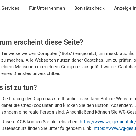
 Services
Für Unternehmen
Bonitätscheck
Anzeige i
te
um erscheint diese Seite?
stätigen
Teilweise werden Computer ("Bots") eingesetzt, um missbräuchlic
,
zu machen. Alle Webseiten nutzen daher Captchas, um zu prüfen, o
einem Menschen oder einem Computer ausgefüllt wurde. Captchas 
ss
eines Dienstes unverzichtbar.
e
 ist zu tun?
n
Die Lösung des Captchas stellt sicher, dass kein Bot die Website au
nsch
daher die Checkbox unten und klicken Sie den Button "Absenden". 
sondern eine reale Person sind. Anschließend können Sie WG-Gesuc
nd
Unsere AGB können Sie hier einsehen:
https://www.wg-gesucht.de
Datenschutz finden Sie unter folgendem Link:
https://www.wg-gesu