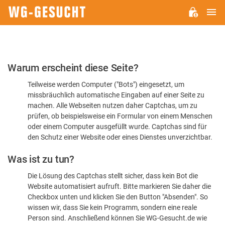
H
WG-
GESUCHT.DE
Bitte
Warum erscheint diese Seite?
bestätigen
Teilweise werden Computer ("Bots") eingesetzt, um
Sie,
missbräuchlich automatische Eingaben auf einer Seite zu
dass
machen. Alle Webseiten nutzen daher Captchas, um zu
Sie
prüfen, ob beispielsweise ein Formular von einem Menschen
oder einem Computer ausgefüllt wurde. Captchas sind für
ein
den Schutz einer Website oder eines Dienstes unverzichtbar.
Mensch
Was ist zu tun?
sind
Die Lösung des Captchas stellt sicher, dass kein Bot die
Website automatisiert aufruft. Bitte markieren Sie daher die
Checkbox unten und klicken Sie den Button "Absenden". So
wissen wir, dass Sie kein Programm, sondern eine reale
Person sind. Anschließend können Sie WG-Gesucht.de wie