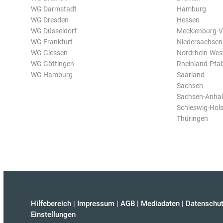
WG Darmstadt
Hamburg
WG Dresden
Hessen
WG Düsseldorf
Mecklenburg-
WG Frankfurt
Niedersachsen
WG Giessen
Nordrhein-Wes
WG Göttingen
Rheinland-Pfal
WG Hamburg
Saarland
Sachsen
Sachsen-Anhal
Schleswig-Hols
Thüringen
Hilfebereich
|
Impressum
|
AGB
|
Mediadaten
|
Datenschut
Einstellungen