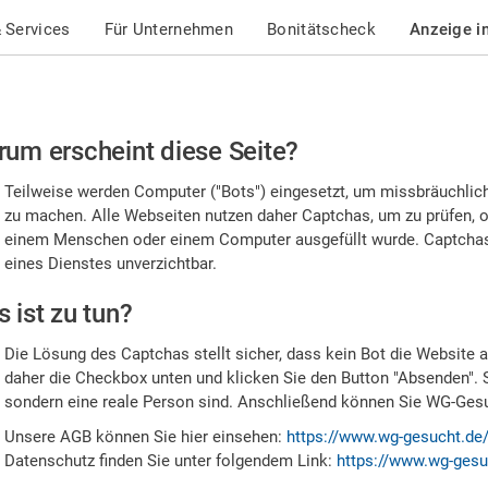
 Services
Für Unternehmen
Bonitätscheck
Anzeige i
te
um erscheint diese Seite?
stätigen
Teilweise werden Computer ("Bots") eingesetzt, um missbräuchlic
,
zu machen. Alle Webseiten nutzen daher Captchas, um zu prüfen, o
einem Menschen oder einem Computer ausgefüllt wurde. Captchas 
ss
eines Dienstes unverzichtbar.
e
 ist zu tun?
n
Die Lösung des Captchas stellt sicher, dass kein Bot die Website au
nsch
daher die Checkbox unten und klicken Sie den Button "Absenden". 
sondern eine reale Person sind. Anschließend können Sie WG-Gesuc
nd
Unsere AGB können Sie hier einsehen:
https://www.wg-gesucht.de
Datenschutz finden Sie unter folgendem Link:
https://www.wg-gesu