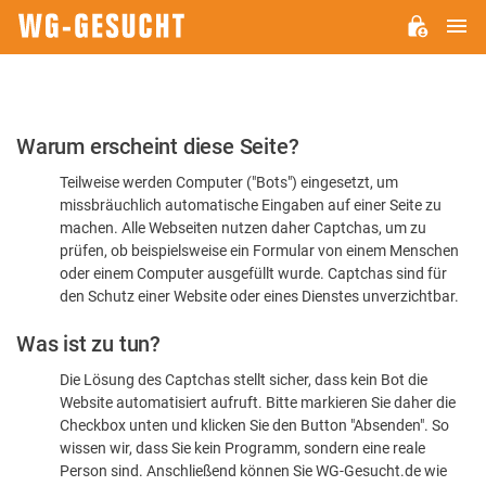
H
WG-
GESUCHT.DE
Bitte
Warum erscheint diese Seite?
bestätigen
Teilweise werden Computer ("Bots") eingesetzt, um
Sie,
missbräuchlich automatische Eingaben auf einer Seite zu
dass
machen. Alle Webseiten nutzen daher Captchas, um zu
Sie
prüfen, ob beispielsweise ein Formular von einem Menschen
oder einem Computer ausgefüllt wurde. Captchas sind für
ein
den Schutz einer Website oder eines Dienstes unverzichtbar.
Mensch
Was ist zu tun?
sind
Die Lösung des Captchas stellt sicher, dass kein Bot die
Website automatisiert aufruft. Bitte markieren Sie daher die
Checkbox unten und klicken Sie den Button "Absenden". So
wissen wir, dass Sie kein Programm, sondern eine reale
Person sind. Anschließend können Sie WG-Gesucht.de wie