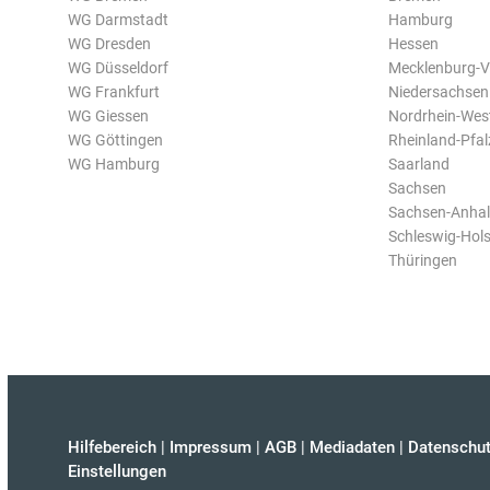
WG Darmstadt
Hamburg
WG Dresden
Hessen
WG Düsseldorf
Mecklenburg-
WG Frankfurt
Niedersachsen
WG Giessen
Nordrhein-Wes
WG Göttingen
Rheinland-Pfal
WG Hamburg
Saarland
Sachsen
Sachsen-Anhal
Schleswig-Hols
Thüringen
Hilfebereich
|
Impressum
|
AGB
|
Mediadaten
|
Datenschut
Einstellungen