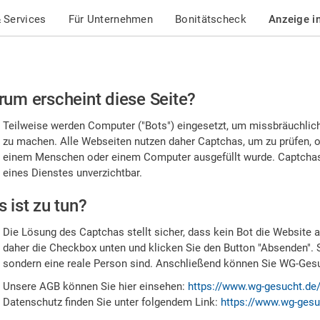
 Services
Für Unternehmen
Bonitätscheck
Anzeige i
te
um erscheint diese Seite?
stätigen
Teilweise werden Computer ("Bots") eingesetzt, um missbräuchlic
,
zu machen. Alle Webseiten nutzen daher Captchas, um zu prüfen, o
einem Menschen oder einem Computer ausgefüllt wurde. Captchas 
ss
eines Dienstes unverzichtbar.
e
 ist zu tun?
n
Die Lösung des Captchas stellt sicher, dass kein Bot die Website au
nsch
daher die Checkbox unten und klicken Sie den Button "Absenden". 
sondern eine reale Person sind. Anschließend können Sie WG-Gesuc
nd
Unsere AGB können Sie hier einsehen:
https://www.wg-gesucht.de
Datenschutz finden Sie unter folgendem Link:
https://www.wg-gesu